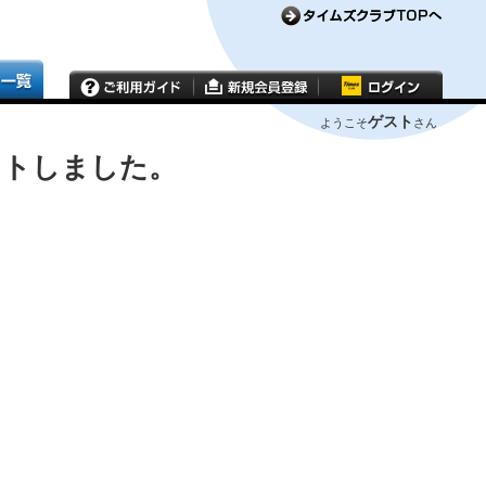
ゲスト
ようこそ
さん
ウトしました。