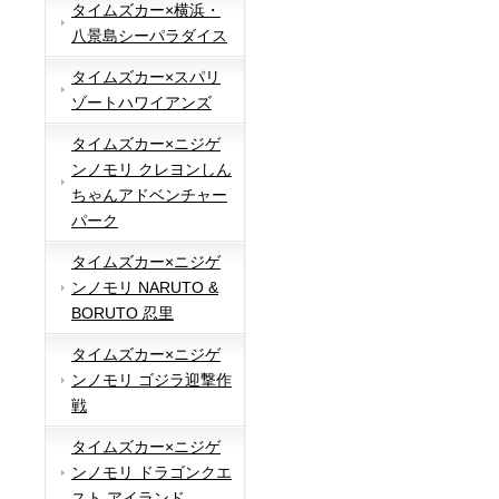
タイムズカー×横浜・
八景島シーパラダイス
タイムズカー×スパリ
ゾートハワイアンズ
タイムズカー×ニジゲ
ンノモリ クレヨンしん
ちゃんアドベンチャー
パーク
タイムズカー×ニジゲ
ンノモリ NARUTO &
BORUTO 忍里
タイムズカー×ニジゲ
ンノモリ ゴジラ迎撃作
戦
タイムズカー×ニジゲ
ンノモリ ドラゴンクエ
スト アイランド