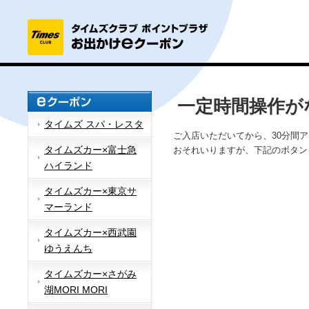
一定時間操作が
タイムズ スパ・レスタ
ご入店いただいてから、30分間
タイムズカー×富士急
おそれいりますが、下記のボタン
ハイランド
タイムズカー×東京サ
マーランド
タイムズカー×西武園
ゆうえんち
タイムズカー×さがみ
湖MORI MORI