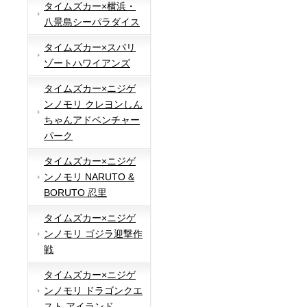
タイムズカー×横浜・
八景島シーパラダイス
タイムズカー×スパリ
ゾートハワイアンズ
タイムズカー×ニジゲ
ンノモリ クレヨンしん
ちゃんアドベンチャー
パーク
タイムズカー×ニジゲ
ンノモリ NARUTO &
BORUTO 忍里
タイムズカー×ニジゲ
ンノモリ ゴジラ迎撃作
戦
タイムズカー×ニジゲ
ンノモリ ドラゴンクエ
スト アイランド