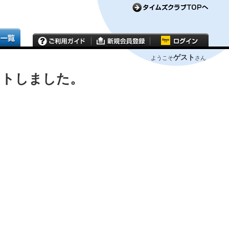
ゲスト
ようこそ
さん
ウトしました。