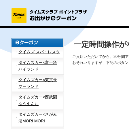
一定時間操作が
タイムズ スパ・レスタ
ご入店いただいてから、30分間
タイムズカー×富士急
おそれいりますが、下記のボタン
ハイランド
タイムズカー×東京サ
マーランド
タイムズカー×西武園
ゆうえんち
タイムズカー×さがみ
湖MORI MORI