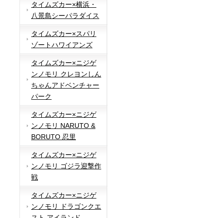
タイムズカー×横浜・
八景島シーパラダイス
タイムズカー×スパリ
ゾートハワイアンズ
タイムズカー×ニジゲ
ンノモリ クレヨンしん
ちゃんアドベンチャー
パーク
タイムズカー×ニジゲ
ンノモリ NARUTO &
BORUTO 忍里
タイムズカー×ニジゲ
ンノモリ ゴジラ迎撃作
戦
タイムズカー×ニジゲ
ンノモリ ドラゴンクエ
スト アイランド