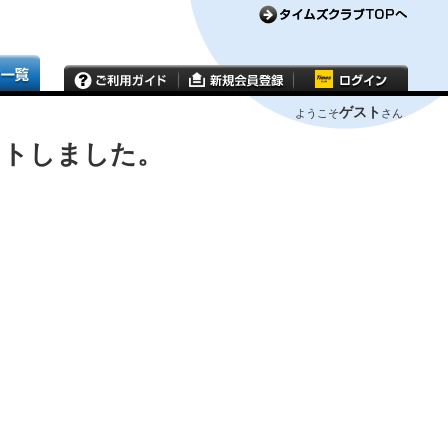
ゲスト
ようこそ
さん
ウトしました。