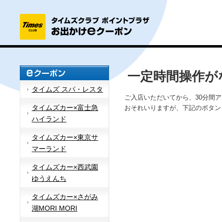
一定時間操作が
タイムズ スパ・レスタ
ご入店いただいてから、30分間
タイムズカー×富士急
おそれいりますが、下記のボタン
ハイランド
タイムズカー×東京サ
マーランド
タイムズカー×西武園
ゆうえんち
タイムズカー×さがみ
湖MORI MORI