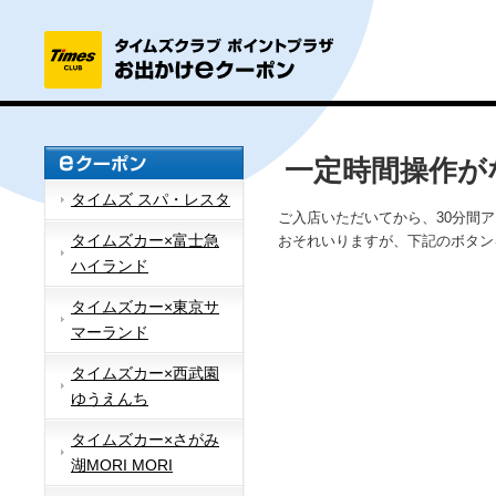
一定時間操作が
タイムズ スパ・レスタ
ご入店いただいてから、30分間
タイムズカー×富士急
おそれいりますが、下記のボタン
ハイランド
タイムズカー×東京サ
マーランド
タイムズカー×西武園
ゆうえんち
タイムズカー×さがみ
湖MORI MORI