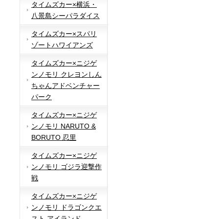
タイムズカー×横浜・
八景島シーパラダイス
タイムズカー×スパリ
ゾートハワイアンズ
タイムズカー×ニジゲ
ンノモリ クレヨンしん
ちゃんアドベンチャー
パーク
タイムズカー×ニジゲ
ンノモリ NARUTO &
BORUTO 忍里
タイムズカー×ニジゲ
ンノモリ ゴジラ迎撃作
戦
タイムズカー×ニジゲ
ンノモリ ドラゴンクエ
スト アイランド