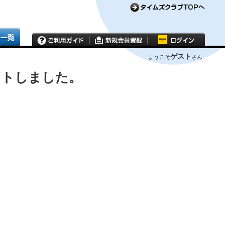
ゲスト
ようこそ
さん
ウトしました。