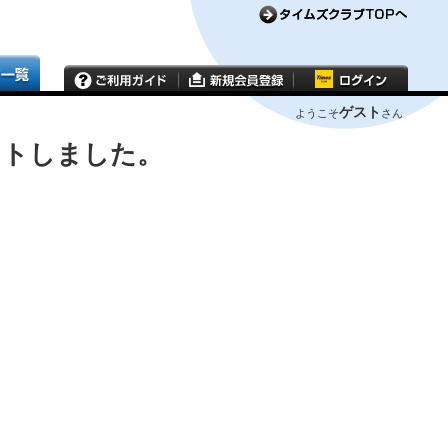
ゲスト
ようこそ
さん
ウトしました。