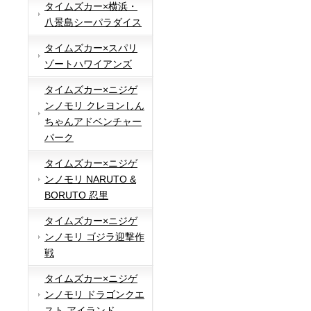
タイムズカー×横浜・
八景島シーパラダイス
タイムズカー×スパリ
ゾートハワイアンズ
タイムズカー×ニジゲ
ンノモリ クレヨンしん
ちゃんアドベンチャー
パーク
タイムズカー×ニジゲ
ンノモリ NARUTO &
BORUTO 忍里
タイムズカー×ニジゲ
ンノモリ ゴジラ迎撃作
戦
タイムズカー×ニジゲ
ンノモリ ドラゴンクエ
スト アイランド