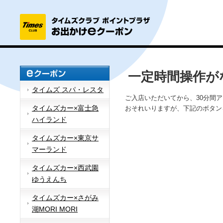
一定時間操作が
タイムズ スパ・レスタ
ご入店いただいてから、30分間
タイムズカー×富士急
おそれいりますが、下記のボタン
ハイランド
タイムズカー×東京サ
マーランド
タイムズカー×西武園
ゆうえんち
タイムズカー×さがみ
湖MORI MORI