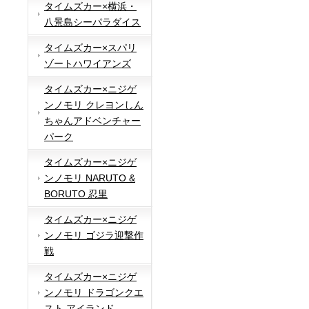
タイムズカー×横浜・
八景島シーパラダイス
タイムズカー×スパリ
ゾートハワイアンズ
タイムズカー×ニジゲ
ンノモリ クレヨンしん
ちゃんアドベンチャー
パーク
タイムズカー×ニジゲ
ンノモリ NARUTO &
BORUTO 忍里
タイムズカー×ニジゲ
ンノモリ ゴジラ迎撃作
戦
タイムズカー×ニジゲ
ンノモリ ドラゴンクエ
スト アイランド