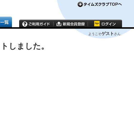
ゲスト
ようこそ
さん
ウトしました。