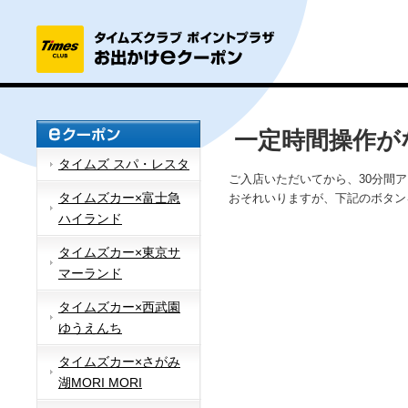
一定時間操作が
タイムズ スパ・レスタ
ご入店いただいてから、30分間
タイムズカー×富士急
おそれいりますが、下記のボタン
ハイランド
タイムズカー×東京サ
マーランド
タイムズカー×西武園
ゆうえんち
タイムズカー×さがみ
湖MORI MORI