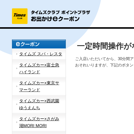
一定時間操作が
タイムズ スパ・レスタ
ご入店いただいてから、30分間
タイムズカー×富士急
おそれいりますが、下記のボタン
ハイランド
タイムズカー×東京サ
マーランド
タイムズカー×西武園
ゆうえんち
タイムズカー×さがみ
湖MORI MORI