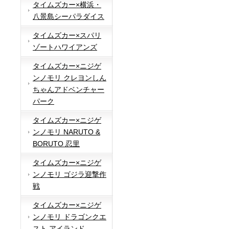
タイムズカー×横浜・
八景島シーパラダイス
タイムズカー×スパリ
ゾートハワイアンズ
タイムズカー×ニジゲ
ンノモリ クレヨンしん
ちゃんアドベンチャー
パーク
タイムズカー×ニジゲ
ンノモリ NARUTO &
BORUTO 忍里
タイムズカー×ニジゲ
ンノモリ ゴジラ迎撃作
戦
タイムズカー×ニジゲ
ンノモリ ドラゴンクエ
スト アイランド