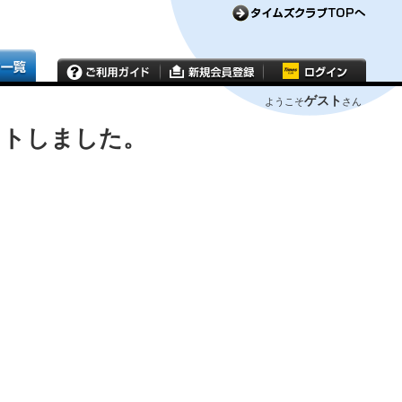
ゲスト
ようこそ
さん
ウトしました。