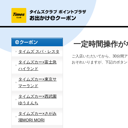
一定時間操作が
タイムズ スパ・レスタ
ご入店いただいてから、30分間
タイムズカー×富士急
おそれいりますが、下記のボタン
ハイランド
タイムズカー×東京サ
マーランド
タイムズカー×西武園
ゆうえんち
タイムズカー×さがみ
湖MORI MORI