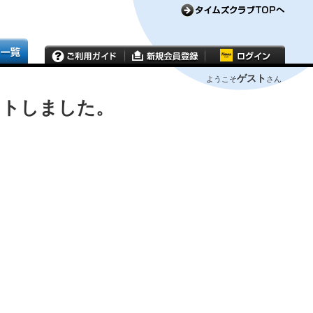
ゲスト
ようこそ
さん
ウトしました。