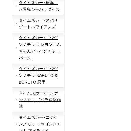
タイムズカー×横浜・
八景島シーパラダイス
タイムズカー×スパリ
ゾートハワイアンズ
タイムズカー×ニジゲ
ンノモリ クレヨンしん
ちゃんアドベンチャー
パーク
タイムズカー×ニジゲ
ンノモリ NARUTO &
BORUTO 忍里
タイムズカー×ニジゲ
ンノモリ ゴジラ迎撃作
戦
タイムズカー×ニジゲ
ンノモリ ドラゴンクエ
スト アイランド