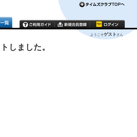
ゲスト
ようこそ
さん
ウトしました。