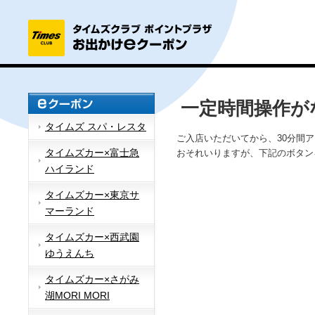
一定時間操作が
タイムズ スパ・レスタ
ご入店いただいてから、30分間
タイムズカー×富士急
おそれいりますが、下記のボタン
ハイランド
タイムズカー×東京サ
マーランド
タイムズカー×西武園
ゆうえんち
タイムズカー×さがみ
湖MORI MORI