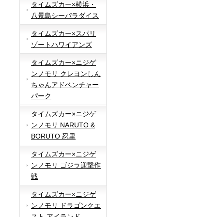
タイムズカー×横浜・
八景島シーパラダイス
タイムズカー×スパリ
ゾートハワイアンズ
タイムズカー×ニジゲ
ンノモリ クレヨンしん
ちゃんアドベンチャー
パーク
タイムズカー×ニジゲ
ンノモリ NARUTO &
BORUTO 忍里
タイムズカー×ニジゲ
ンノモリ ゴジラ迎撃作
戦
タイムズカー×ニジゲ
ンノモリ ドラゴンクエ
スト アイランド