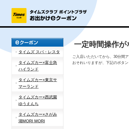
一定時間操作が
タイムズ スパ・レスタ
ご入店いただいてから、30分間
タイムズカー×富士急
おそれいりますが、下記のボタン
ハイランド
タイムズカー×東京サ
マーランド
タイムズカー×西武園
ゆうえんち
タイムズカー×さがみ
湖MORI MORI