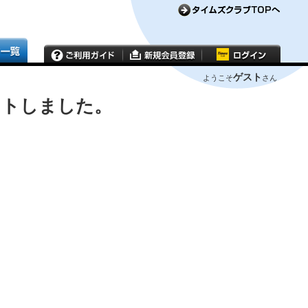
ゲスト
ようこそ
さん
ウトしました。