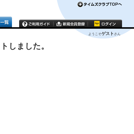
ゲスト
ようこそ
さん
ウトしました。