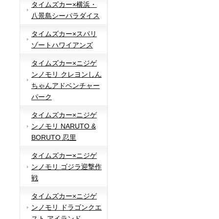
タイムズカー×横浜・
八景島シーパラダイス
タイムズカー×スパリ
ゾートハワイアンズ
タイムズカー×ニジゲ
ンノモリ クレヨンしん
ちゃんアドベンチャー
パーク
タイムズカー×ニジゲ
ンノモリ NARUTO &
BORUTO 忍里
タイムズカー×ニジゲ
ンノモリ ゴジラ迎撃作
戦
タイムズカー×ニジゲ
ンノモリ ドラゴンクエ
スト アイランド