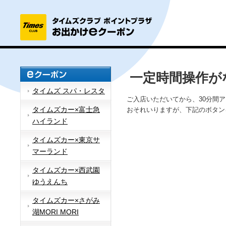
一定時間操作が
タイムズ スパ・レスタ
ご入店いただいてから、30分間
タイムズカー×富士急
おそれいりますが、下記のボタン
ハイランド
タイムズカー×東京サ
マーランド
タイムズカー×西武園
ゆうえんち
タイムズカー×さがみ
湖MORI MORI