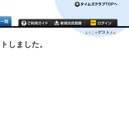
ゲスト
ようこそ
さん
ウトしました。