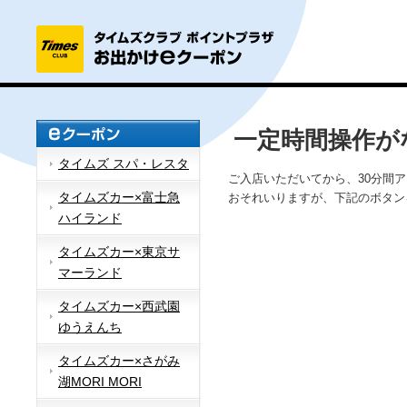
一定時間操作が
タイムズ スパ・レスタ
ご入店いただいてから、30分間
タイムズカー×富士急
おそれいりますが、下記のボタン
ハイランド
タイムズカー×東京サ
マーランド
タイムズカー×西武園
ゆうえんち
タイムズカー×さがみ
湖MORI MORI