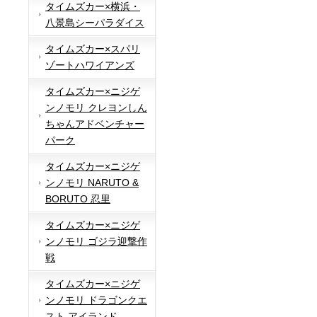
タイムズカー×横浜・
八景島シーパラダイス
タイムズカー×スパリ
ゾートハワイアンズ
タイムズカー×ニジゲ
ンノモリ クレヨンしん
ちゃんアドベンチャー
パーク
タイムズカー×ニジゲ
ンノモリ NARUTO &
BORUTO 忍里
タイムズカー×ニジゲ
ンノモリ ゴジラ迎撃作
戦
タイムズカー×ニジゲ
ンノモリ ドラゴンクエ
スト アイランド