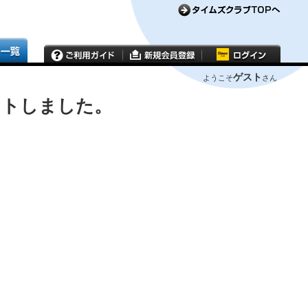
ゲスト
ようこそ
さん
ウトしました。