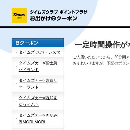
一定時間操作が
タイムズ スパ・レスタ
ご入店いただいてから、30分間
タイムズカー×富士急
おそれいりますが、下記のボタン
ハイランド
タイムズカー×東京サ
マーランド
タイムズカー×西武園
ゆうえんち
タイムズカー×さがみ
湖MORI MORI