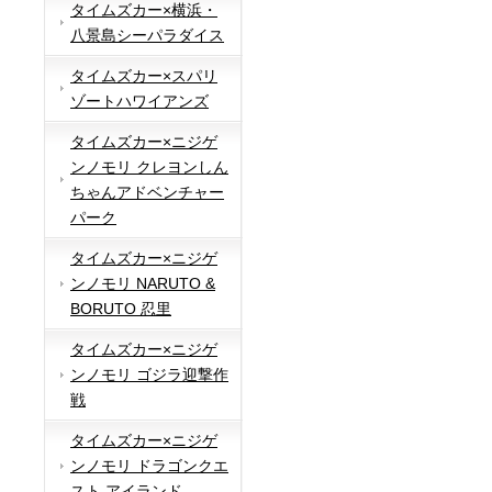
タイムズカー×横浜・
八景島シーパラダイス
タイムズカー×スパリ
ゾートハワイアンズ
タイムズカー×ニジゲ
ンノモリ クレヨンしん
ちゃんアドベンチャー
パーク
タイムズカー×ニジゲ
ンノモリ NARUTO &
BORUTO 忍里
タイムズカー×ニジゲ
ンノモリ ゴジラ迎撃作
戦
タイムズカー×ニジゲ
ンノモリ ドラゴンクエ
スト アイランド