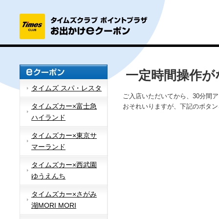
一定時間操作が
タイムズ スパ・レスタ
ご入店いただいてから、30分間
タイムズカー×富士急
おそれいりますが、下記のボタン
ハイランド
タイムズカー×東京サ
マーランド
タイムズカー×西武園
ゆうえんち
タイムズカー×さがみ
湖MORI MORI