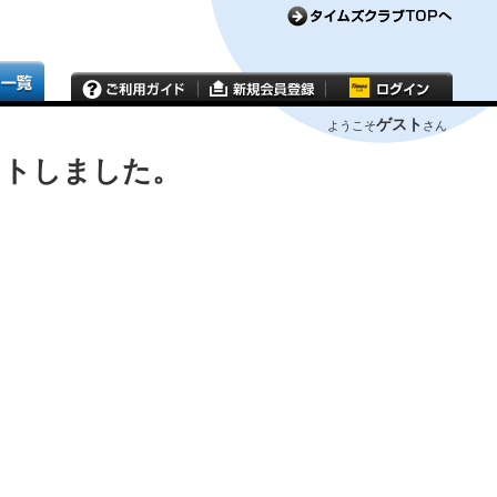
ゲスト
ようこそ
さん
ウトしました。