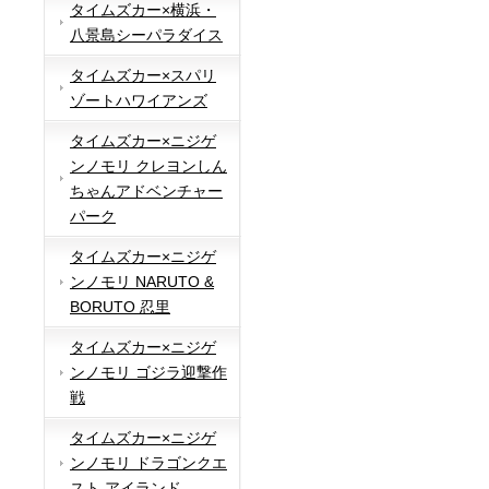
タイムズカー×横浜・
八景島シーパラダイス
タイムズカー×スパリ
ゾートハワイアンズ
タイムズカー×ニジゲ
ンノモリ クレヨンしん
ちゃんアドベンチャー
パーク
タイムズカー×ニジゲ
ンノモリ NARUTO &
BORUTO 忍里
タイムズカー×ニジゲ
ンノモリ ゴジラ迎撃作
戦
タイムズカー×ニジゲ
ンノモリ ドラゴンクエ
スト アイランド