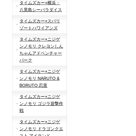
タイムズカー×横浜・
八景島シーパラダイス
タイムズカー×スパリ
ゾートハワイアンズ
タイムズカー×ニジゲ
ンノモリ クレヨンしん
ちゃんアドベンチャー
パーク
タイムズカー×ニジゲ
ンノモリ NARUTO &
BORUTO 忍里
タイムズカー×ニジゲ
ンノモリ ゴジラ迎撃作
戦
タイムズカー×ニジゲ
ンノモリ ドラゴンクエ
スト アイランド