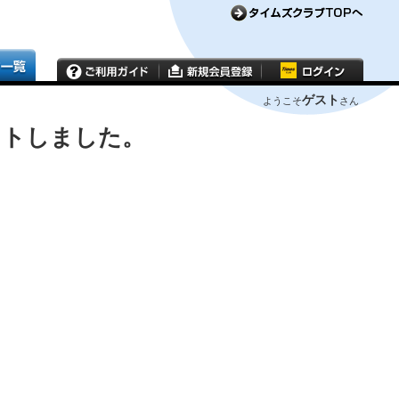
ゲスト
ようこそ
さん
ウトしました。