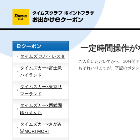
一定時間操作が
タイムズ スパ・レスタ
ご入店いただいてから、30分間
タイムズカー×富士急
おそれいりますが、下記のボタン
ハイランド
タイムズカー×東京サ
マーランド
タイムズカー×西武園
ゆうえんち
タイムズカー×さがみ
湖MORI MORI