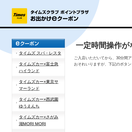
一定時間操作が
タイムズ スパ・レスタ
ご入店いただいてから、30分間
タイムズカー×富士急
おそれいりますが、下記のボタン
ハイランド
タイムズカー×東京サ
マーランド
タイムズカー×西武園
ゆうえんち
タイムズカー×さがみ
湖MORI MORI