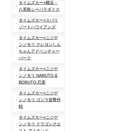
タイムズカー×横浜・
八景島シーパラダイス
タイムズカー×スパリ
ゾートハワイアンズ
タイムズカー×ニジゲ
ンノモリ クレヨンしん
ちゃんアドベンチャー
パーク
タイムズカー×ニジゲ
ンノモリ NARUTO &
BORUTO 忍里
タイムズカー×ニジゲ
ンノモリ ゴジラ迎撃作
戦
タイムズカー×ニジゲ
ンノモリ ドラゴンクエ
スト アイランド