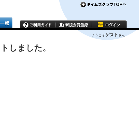
ゲスト
ようこそ
さん
ウトしました。