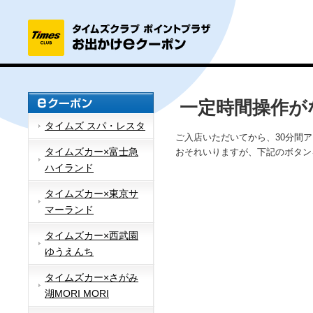
一定時間操作が
タイムズ スパ・レスタ
ご入店いただいてから、30分間
タイムズカー×富士急
おそれいりますが、下記のボタン
ハイランド
タイムズカー×東京サ
マーランド
タイムズカー×西武園
ゆうえんち
タイムズカー×さがみ
湖MORI MORI