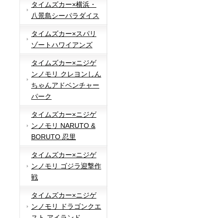
タイムズカー×横浜・
八景島シーパラダイス
タイムズカー×スパリ
ゾートハワイアンズ
タイムズカー×ニジゲ
ンノモリ クレヨンしん
ちゃんアドベンチャー
パーク
タイムズカー×ニジゲ
ンノモリ NARUTO &
BORUTO 忍里
タイムズカー×ニジゲ
ンノモリ ゴジラ迎撃作
戦
タイムズカー×ニジゲ
ンノモリ ドラゴンクエ
スト アイランド