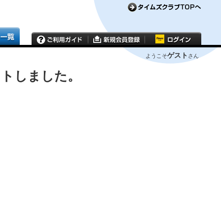
ゲスト
ようこそ
さん
ウトしました。