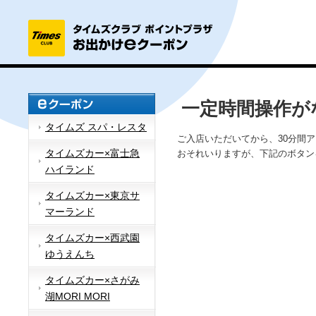
一定時間操作が
タイムズ スパ・レスタ
ご入店いただいてから、30分間
タイムズカー×富士急
おそれいりますが、下記のボタン
ハイランド
タイムズカー×東京サ
マーランド
タイムズカー×西武園
ゆうえんち
タイムズカー×さがみ
湖MORI MORI