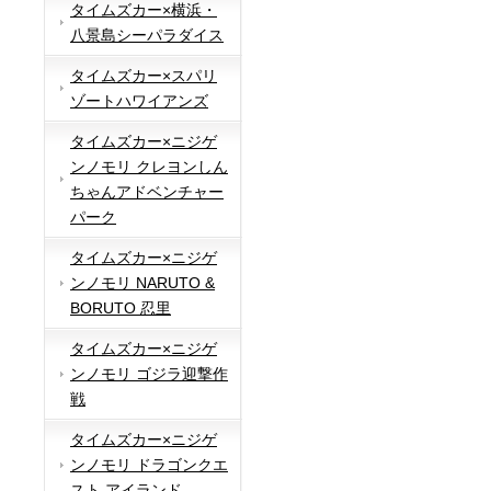
タイムズカー×横浜・
八景島シーパラダイス
タイムズカー×スパリ
ゾートハワイアンズ
タイムズカー×ニジゲ
ンノモリ クレヨンしん
ちゃんアドベンチャー
パーク
タイムズカー×ニジゲ
ンノモリ NARUTO &
BORUTO 忍里
タイムズカー×ニジゲ
ンノモリ ゴジラ迎撃作
戦
タイムズカー×ニジゲ
ンノモリ ドラゴンクエ
スト アイランド