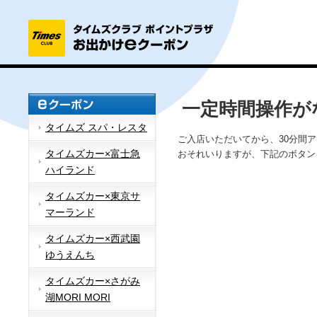
一定時間操作が
タイムズ スパ・レスタ
ご入店いただいてから、30分間
タイムズカー×富士急
おそれいりますが、下記のボタン
ハイランド
タイムズカー×東京サ
マーランド
タイムズカー×西武園
ゆうえんち
タイムズカー×さがみ
湖MORI MORI