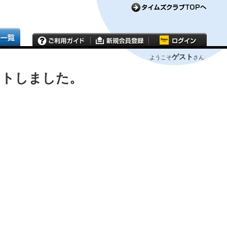
ゲスト
ようこそ
さん
ウトしました。