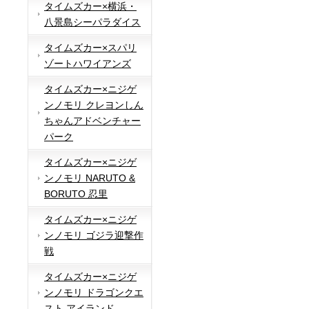
タイムズカー×横浜・
八景島シーパラダイス
タイムズカー×スパリ
ゾートハワイアンズ
タイムズカー×ニジゲ
ンノモリ クレヨンしん
ちゃんアドベンチャー
パーク
タイムズカー×ニジゲ
ンノモリ NARUTO &
BORUTO 忍里
タイムズカー×ニジゲ
ンノモリ ゴジラ迎撃作
戦
タイムズカー×ニジゲ
ンノモリ ドラゴンクエ
スト アイランド