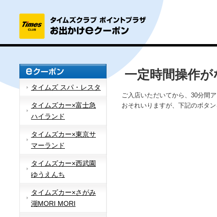
一定時間操作が
タイムズ スパ・レスタ
ご入店いただいてから、30分間
タイムズカー×富士急
おそれいりますが、下記のボタン
ハイランド
タイムズカー×東京サ
マーランド
タイムズカー×西武園
ゆうえんち
タイムズカー×さがみ
湖MORI MORI