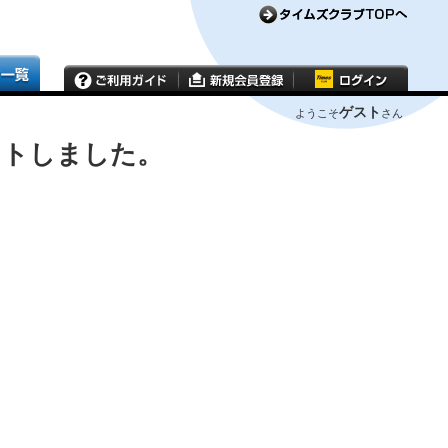
ゲスト
ようこそ
さん
ウトしました。