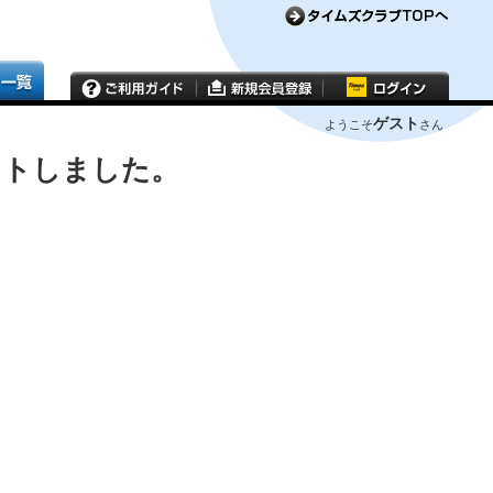
ゲスト
ようこそ
さん
ウトしました。