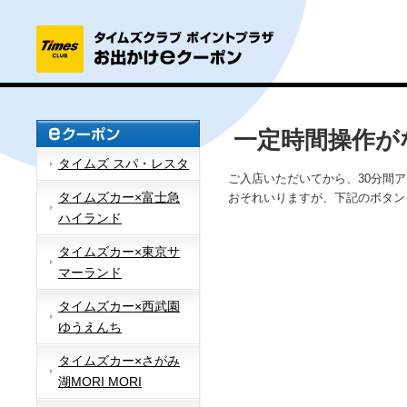
一定時間操作が
タイムズ スパ・レスタ
ご入店いただいてから、30分間
タイムズカー×富士急
おそれいりますが、下記のボタン
ハイランド
タイムズカー×東京サ
マーランド
タイムズカー×西武園
ゆうえんち
タイムズカー×さがみ
湖MORI MORI