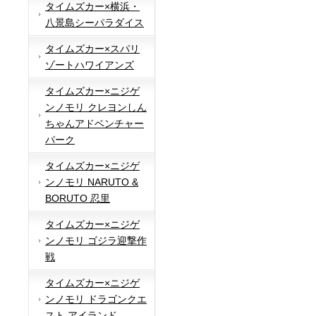
タイムズカー×横浜・
八景島シーパラダイス
タイムズカー×スパリ
ゾートハワイアンズ
タイムズカー×ニジゲ
ンノモリ クレヨンしん
ちゃんアドベンチャー
パーク
タイムズカー×ニジゲ
ンノモリ NARUTO &
BORUTO 忍里
タイムズカー×ニジゲ
ンノモリ ゴジラ迎撃作
戦
タイムズカー×ニジゲ
ンノモリ ドラゴンクエ
スト アイランド