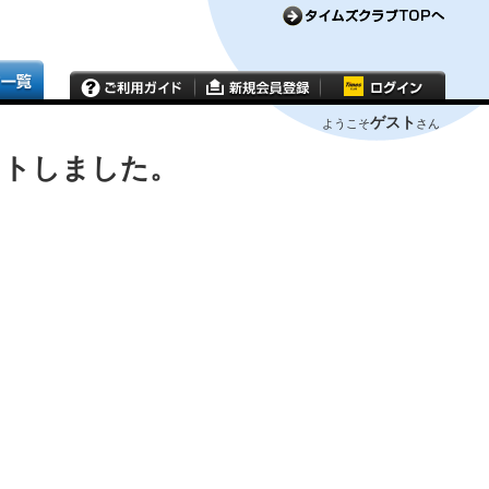
ゲスト
ようこそ
さん
ウトしました。