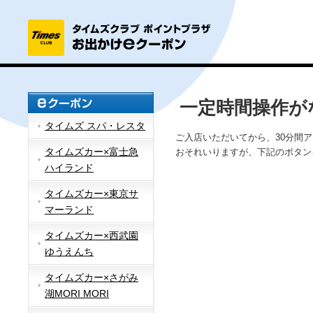
一定時間操作が
タイムズ スパ・レスタ
ご入店いただいてから、30分間
タイムズカー×富士急
おそれいりますが、下記のボタン
ハイランド
タイムズカー×東京サ
マーランド
タイムズカー×西武園
ゆうえんち
タイムズカー×さがみ
湖MORI MORI