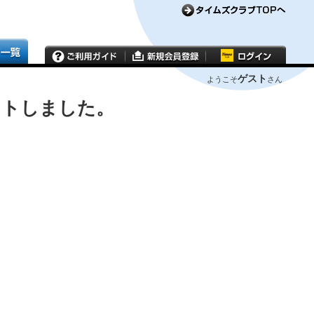
ゲスト
ようこそ
さん
ウトしました。