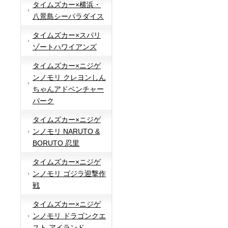
タイムズカー×横浜・
八景島シーパラダイス
タイムズカー×スパリ
ゾートハワイアンズ
タイムズカー×ニジゲ
ンノモリ クレヨンしん
ちゃんアドベンチャー
パーク
タイムズカー×ニジゲ
ンノモリ NARUTO &
BORUTO 忍里
タイムズカー×ニジゲ
ンノモリ ゴジラ迎撃作
戦
タイムズカー×ニジゲ
ンノモリ ドラゴンクエ
スト アイランド