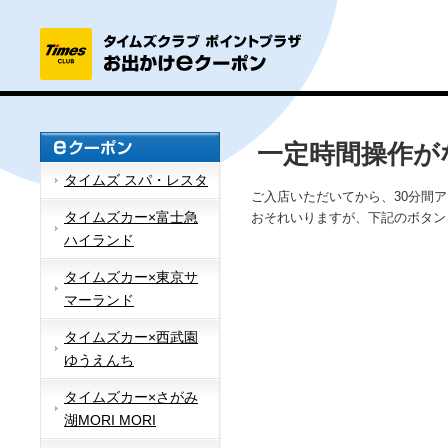
一定時間操作が
タイムズ スパ・レスタ
ご入店いただいてから、30分間
タイムズカー×富士急
おそれいりますが、下記のボタン
ハイランド
タイムズカー×東京サ
マーランド
タイムズカー×西武園
ゆうえんち
タイムズカー×さがみ
湖MORI MORI