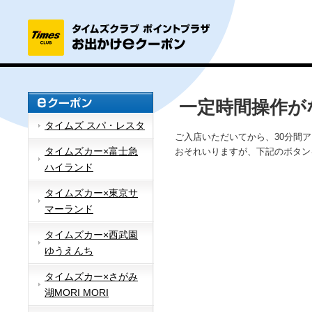
一定時間操作が
タイムズ スパ・レスタ
ご入店いただいてから、30分間
タイムズカー×富士急
おそれいりますが、下記のボタン
ハイランド
タイムズカー×東京サ
マーランド
タイムズカー×西武園
ゆうえんち
タイムズカー×さがみ
湖MORI MORI