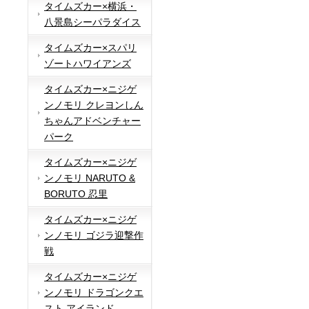
タイムズカー×横浜・
八景島シーパラダイス
タイムズカー×スパリ
ゾートハワイアンズ
タイムズカー×ニジゲ
ンノモリ クレヨンしん
ちゃんアドベンチャー
パーク
タイムズカー×ニジゲ
ンノモリ NARUTO &
BORUTO 忍里
タイムズカー×ニジゲ
ンノモリ ゴジラ迎撃作
戦
タイムズカー×ニジゲ
ンノモリ ドラゴンクエ
スト アイランド