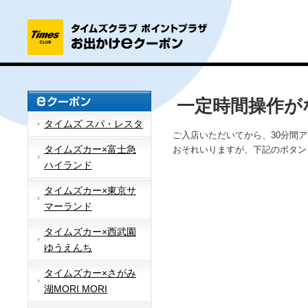
一定時間操作が
タイムズ スパ・レスタ
ご入店いただいてから、30分間
タイムズカー×富士急
おそれいりますが、下記のボタン
ハイランド
タイムズカー×東京サ
マーランド
タイムズカー×西武園
ゆうえんち
タイムズカー×さがみ
湖MORI MORI