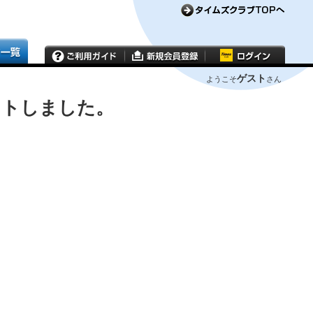
ゲスト
ようこそ
さん
ウトしました。