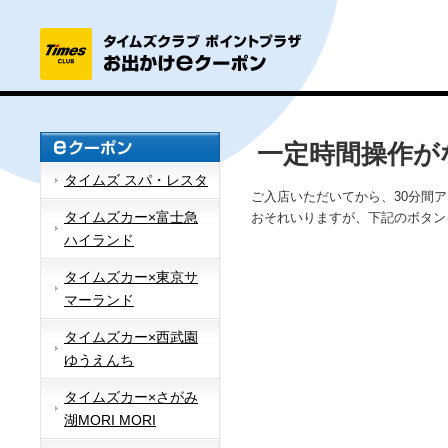
一定時間操作が
タイムズ スパ・レスタ
ご入店いただいてから、30分間
タイムズカー×富士急
おそれいりますが、下記のボタン
ハイランド
タイムズカー×東京サ
マーランド
タイムズカー×西武園
ゆうえんち
タイムズカー×さがみ
湖MORI MORI