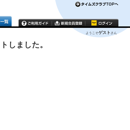
ゲスト
ようこそ
さん
ウトしました。