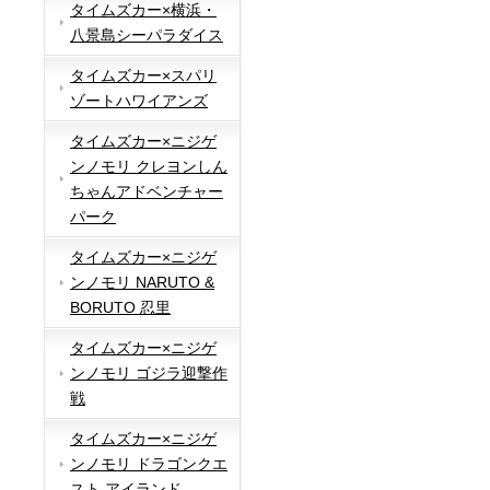
タイムズカー×横浜・
八景島シーパラダイス
タイムズカー×スパリ
ゾートハワイアンズ
タイムズカー×ニジゲ
ンノモリ クレヨンしん
ちゃんアドベンチャー
パーク
タイムズカー×ニジゲ
ンノモリ NARUTO &
BORUTO 忍里
タイムズカー×ニジゲ
ンノモリ ゴジラ迎撃作
戦
タイムズカー×ニジゲ
ンノモリ ドラゴンクエ
スト アイランド