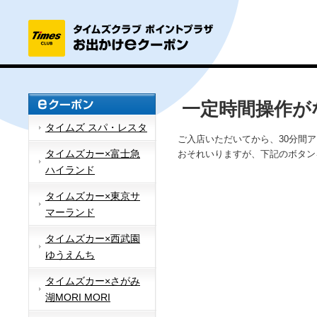
一定時間操作が
タイムズ スパ・レスタ
ご入店いただいてから、30分間
タイムズカー×富士急
おそれいりますが、下記のボタン
ハイランド
タイムズカー×東京サ
マーランド
タイムズカー×西武園
ゆうえんち
タイムズカー×さがみ
湖MORI MORI