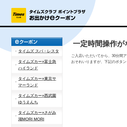
一定時間操作が
タイムズ スパ・レスタ
ご入店いただいてから、30分間
タイムズカー×富士急
おそれいりますが、下記のボタン
ハイランド
タイムズカー×東京サ
マーランド
タイムズカー×西武園
ゆうえんち
タイムズカー×さがみ
湖MORI MORI