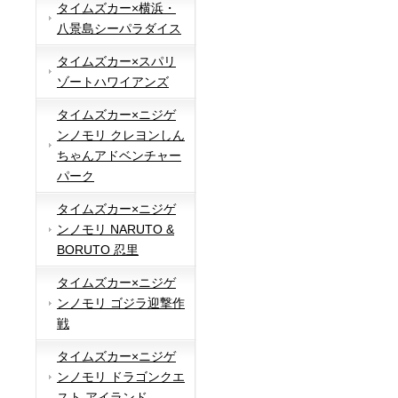
タイムズカー×横浜・
八景島シーパラダイス
タイムズカー×スパリ
ゾートハワイアンズ
タイムズカー×ニジゲ
ンノモリ クレヨンしん
ちゃんアドベンチャー
パーク
タイムズカー×ニジゲ
ンノモリ NARUTO &
BORUTO 忍里
タイムズカー×ニジゲ
ンノモリ ゴジラ迎撃作
戦
タイムズカー×ニジゲ
ンノモリ ドラゴンクエ
スト アイランド