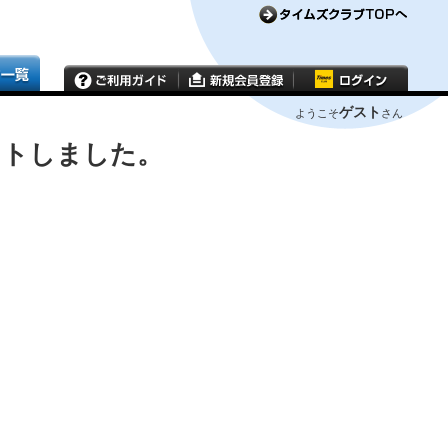
ゲスト
ようこそ
さん
ウトしました。