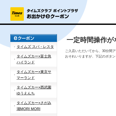
一定時間操作が
タイムズ スパ・レスタ
ご入店いただいてから、30分間
タイムズカー×富士急
おそれいりますが、下記のボタン
ハイランド
タイムズカー×東京サ
マーランド
タイムズカー×西武園
ゆうえんち
タイムズカー×さがみ
湖MORI MORI