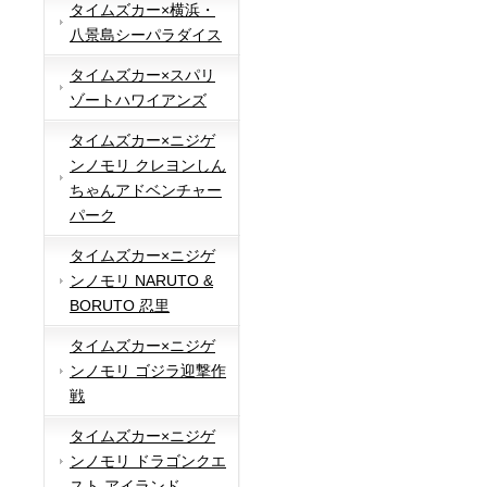
タイムズカー×横浜・
八景島シーパラダイス
タイムズカー×スパリ
ゾートハワイアンズ
タイムズカー×ニジゲ
ンノモリ クレヨンしん
ちゃんアドベンチャー
パーク
タイムズカー×ニジゲ
ンノモリ NARUTO &
BORUTO 忍里
タイムズカー×ニジゲ
ンノモリ ゴジラ迎撃作
戦
タイムズカー×ニジゲ
ンノモリ ドラゴンクエ
スト アイランド