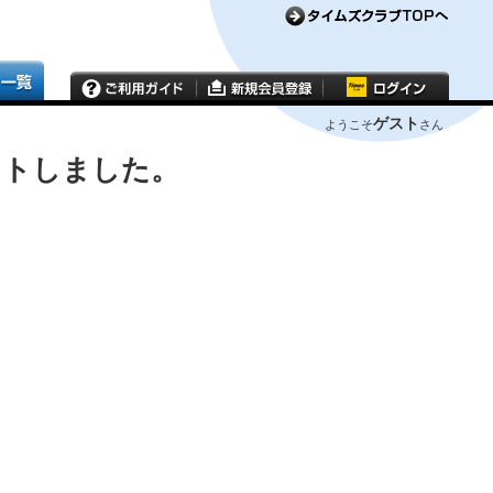
ゲスト
ようこそ
さん
ウトしました。