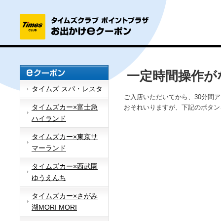
一定時間操作が
タイムズ スパ・レスタ
ご入店いただいてから、30分間
タイムズカー×富士急
おそれいりますが、下記のボタン
ハイランド
タイムズカー×東京サ
マーランド
タイムズカー×西武園
ゆうえんち
タイムズカー×さがみ
湖MORI MORI