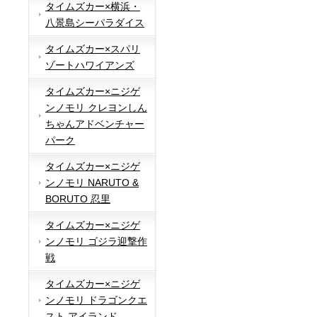
タイムズカー×横浜・
八景島シーパラダイス
タイムズカー×スパリ
ゾートハワイアンズ
タイムズカー×ニジゲ
ンノモリ クレヨンしん
ちゃんアドベンチャー
パーク
タイムズカー×ニジゲ
ンノモリ NARUTO &
BORUTO 忍里
タイムズカー×ニジゲ
ンノモリ ゴジラ迎撃作
戦
タイムズカー×ニジゲ
ンノモリ ドラゴンクエ
スト アイランド