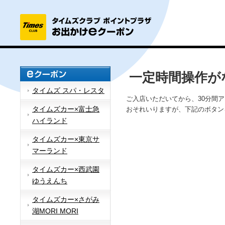
一定時間操作が
タイムズ スパ・レスタ
ご入店いただいてから、30分間
タイムズカー×富士急
おそれいりますが、下記のボタン
ハイランド
タイムズカー×東京サ
マーランド
タイムズカー×西武園
ゆうえんち
タイムズカー×さがみ
湖MORI MORI