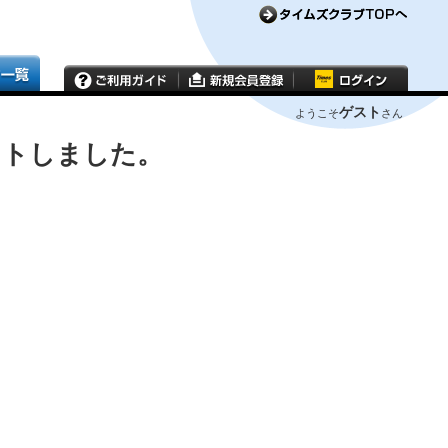
ゲスト
ようこそ
さん
ウトしました。