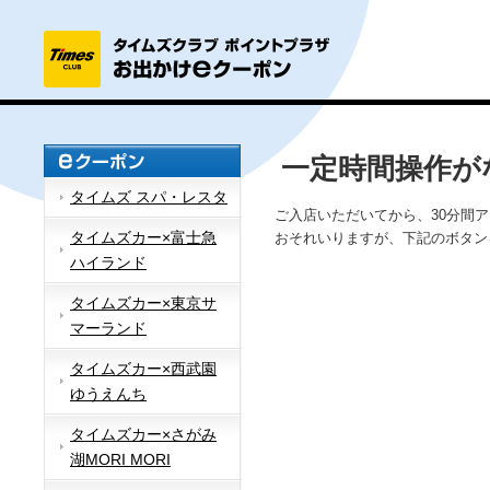
一定時間操作が
タイムズ スパ・レスタ
ご入店いただいてから、30分間
タイムズカー×富士急
おそれいりますが、下記のボタン
ハイランド
タイムズカー×東京サ
マーランド
タイムズカー×西武園
ゆうえんち
タイムズカー×さがみ
湖MORI MORI