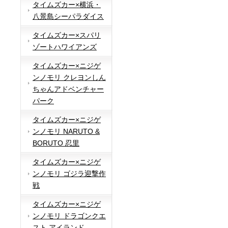
タイムズカー×横浜・
八景島シーパラダイス
タイムズカー×スパリ
ゾートハワイアンズ
タイムズカー×ニジゲ
ンノモリ クレヨンしん
ちゃんアドベンチャー
パーク
タイムズカー×ニジゲ
ンノモリ NARUTO &
BORUTO 忍里
タイムズカー×ニジゲ
ンノモリ ゴジラ迎撃作
戦
タイムズカー×ニジゲ
ンノモリ ドラゴンクエ
スト アイランド