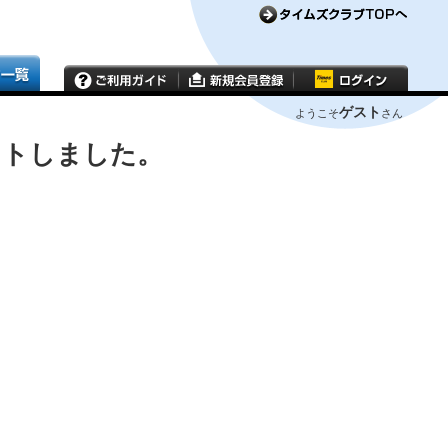
ゲスト
ようこそ
さん
ウトしました。