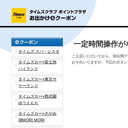
一定時間操作が
タイムズ スパ・レスタ
ご入店いただいてから、30分間
タイムズカー×富士急
おそれいりますが、下記のボタン
ハイランド
タイムズカー×東京サ
マーランド
タイムズカー×西武園
ゆうえんち
タイムズカー×さがみ
湖MORI MORI