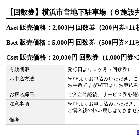
【回数券】横浜市営地下駐車場（６施設
A
set 販売価格：
2,000
円
回数券（200円券×11
B
set 販売価格：
5,000
円
回数券（500円券×11
C
set 販売価格：
20,000
円
回数券（1,000円券×
有効期限
発行日より６ヶ月（回数券）
お申込方法
WEBよりお申込みいただき、
お手数ですがWEBよりお申込
お振込締日
ご入金確認後、サービス券を発
注意事項
WEBよりお申し込みいただき
ご購入後の払い戻しはできませ
備考