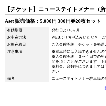
【チケット】ニューステイトメナー（所
A
set 販売価格：
5,000
円
300円券20枚セット
有効期限
発行日より6ヶ月
お申込方法
WEBよりお申込みいただき 
お振込締日
ご入金確認後 チケットを発送
注意事項
※満車時には入場できませんの
※入金確認後 ３〜４日での発
間を頂くことがございます 予
※料金、台数等につきましては
さい
備考
ニューステイトメナー駐車場の