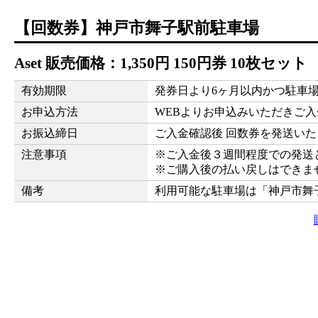
【回数券】神戸市舞子駅前駐車場
A
set 販売価格：
1,350
円
150円券 10枚セット
有効期限
発券日より6ヶ月以内かつ駐車
お申込方法
WEBよりお申込みいただきご入
お振込締日
ご入金確認後 回数券を発送い
注意事項
※ご入金後３週間程度での発送
※ご購入後の払い戻しはできま
備考
利用可能な駐車場は「神戸市舞