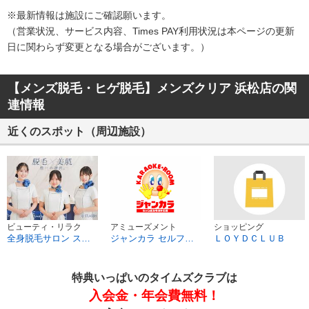
※最新情報は施設にご確認願います。
（営業状況、サービス内容、Times PAY利用状況は本ページの​更新
日に関わらず変更となる場合がございます。）​
【メンズ脱毛・ヒゲ脱毛】メンズクリア 浜松店の関
連情報
近くのスポット（周辺施設）
ビューティ・リラク
アミューズメント
ショッピング
全身脱毛サロン ストラッシュ浜松店
ジャンカラ セルフでジョイ有楽街店
ＬＯＹＤＣＬＵＢ
特典いっぱいのタイムズクラブは
入会金・年会費無料！