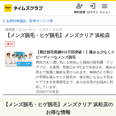
無料登録
ログイン
メニュー
会員特典施設・駐車サービス券
静岡県
ビューティ・リラク
エステ
【メンズ脱毛・ヒゲ脱毛】メンズクリア 浜松店
優待
【累計脱毛実績810万回突破！】痛みも少なくス
ピーディーなメンズ脱毛
男性の太く濃い毛にも特化した独自の脱毛機「クリ
アプロ」を使用。照射口が-4℃まで冷却され、痛みを
抑えて快適に施術を受けられます。毎朝のヒゲ剃り
の手間を減らすヒゲ脱毛や、体の気になるムダ毛を
ケアできる全身脱毛まで、あらゆる毛のお悩みに対
応しています。
2026/07/10
更新
【メンズ脱毛・ヒゲ脱毛】メンズクリア 浜松店
の
お得な情報