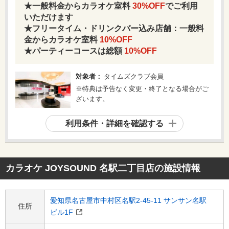
★一般料金からカラオケ室料
30%OFF
でご利用
いただけます
★フリータイム・ドリンクバー込み店舗：一般料
金からカラオケ室料
10%OFF
★パーティーコースは総額
10%OFF
対象者：
タイムズクラブ会員
※特典は予告なく変更・終了となる場合がご
ざいます。
利用条件・詳細を確認する
カラオケ JOYSOUND 名駅二丁目店
の施設情報
愛知県名古屋市中村区名駅2-45-11 サンサン名駅
住所
ビル1F