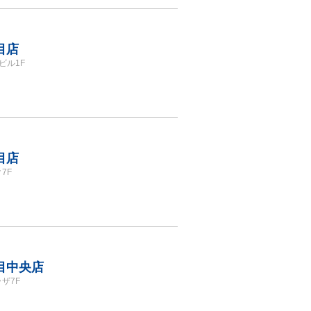
目店
ビル1F
目店
7F
丁目中央店
ザ7F