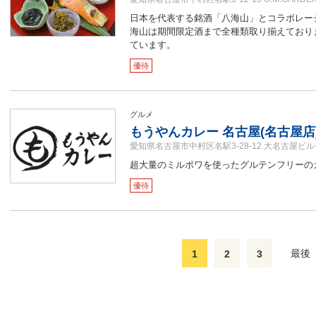
日本を代表する銘酒「八海山」とコラボレー
海山は期間限定酒まで全種類取り揃えており
ています。
優待
グルメ
もうやんカレー 名古屋(名古屋店
愛知県名古屋市中村区名駅3-28-12 大名古屋ビル
超大量のミルポワを使ったグルテンフリーの
優待
最後
1
2
3