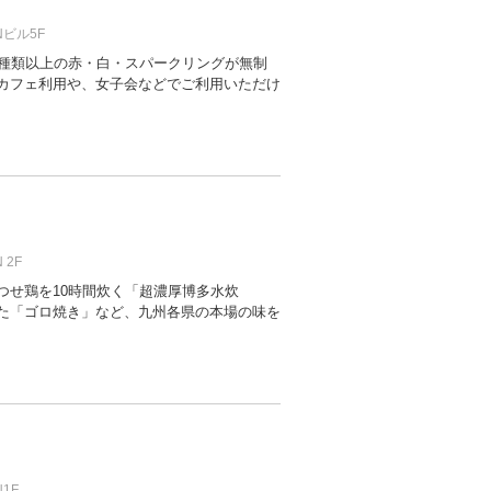
Nビル5F
0種類以上の赤・白・スパークリングが無制
カフェ利用や、女子会などでご利用いただけ
 2F
つせ鶏を10時間炊く「超濃厚博多水炊
た「ゴロ焼き」など、九州各県の本場の味を
1F