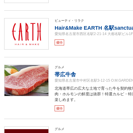
ビューティ・リラク
Hair&Make EARTH 名駅sanctu
愛知県名古屋市西区名駅2-21-14 大都名駅ビル1F
優待
グルメ
帯広牛舎
愛知県名古屋市中村区名駅3-12-15 O.M.GARDE
北海道帯広の広大な土地で育った牛を契約牧
肉・ホルモンの鮮度は抜群！特選カルビ・特
楽しめます。
優待
グルメ