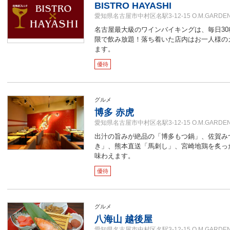
BISTRO HAYASHI
愛知県名古屋市中村区名駅3-12-15 O.M.GARDE
名古屋最大級のワインバイキングは、毎日3
限で飲み放題！落ち着いた店内はお一人様の
ます。
優待
グルメ
博多 赤虎
愛知県名古屋市中村区名駅3-12-15 O.M.GARDEN
出汁の旨みが絶品の「博多もつ鍋」、佐賀み
き」、熊本直送「馬刺し」、宮崎地鶏を炙っ
味わえます。
優待
グルメ
八海山 越後屋
愛知県名古屋市中村区名駅3-12-15 O.M.GARDEN