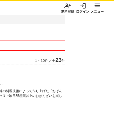
無料登録
ログイン
メニュー
23
1～10
件／全
件
5F
熟練の料理技術によって作り上げた「おばん
わりで毎日35種類以上のおばんざいを楽し