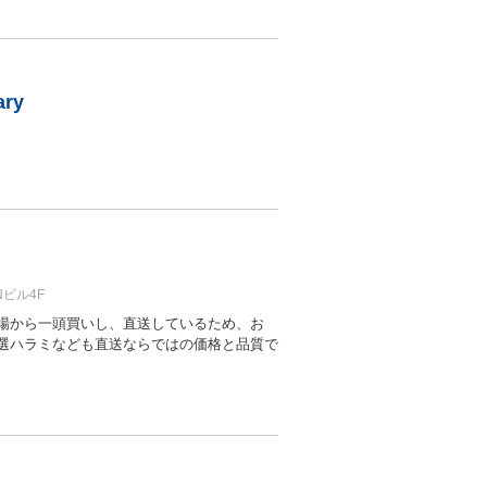
ary
Nビル4F
場から一頭買いし、直送しているため、お
選ハラミなども直送ならではの価格と品質で