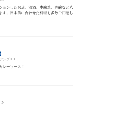
ションしたお店。清酒、本醸造、吟醸など八
ます。日本酒に合わせた料理も多数ご用意し
)
ヂングB1F
カレーソース！